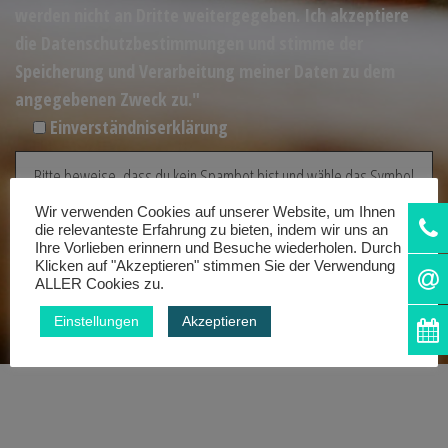
werden nicht an Dritte weitergegeben. Ich akzeptiere
die Datenschutzbestimmungen und stimme der
Speicherung und Verarbeitung meiner Daten zu dem
angegebenen Zweck zu."
Einverständniserklärung
Bitte beweise, dass du kein Spambot bist und wähle das Symbol
Stern
.
Wir verwenden Cookies auf unserer Website, um Ihnen
die relevanteste Erfahrung zu bieten, indem wir uns an
Ihre Vorlieben erinnern und Besuche wiederholen. Durch
Klicken auf "Akzeptieren" stimmen Sie der Verwendung
ALLER Cookies zu.
Einstellungen
Akzeptieren