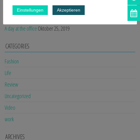
How it all began
Oktober 25, 2019
Einstellungen
Akzeptieren
Don’t miss our next event
Oktober 25, 2019
A day at the office
Oktober 25, 2019
CATEGORIES
Fashion
Life
Review
Uncategorized
Video
work
ARCHIVES