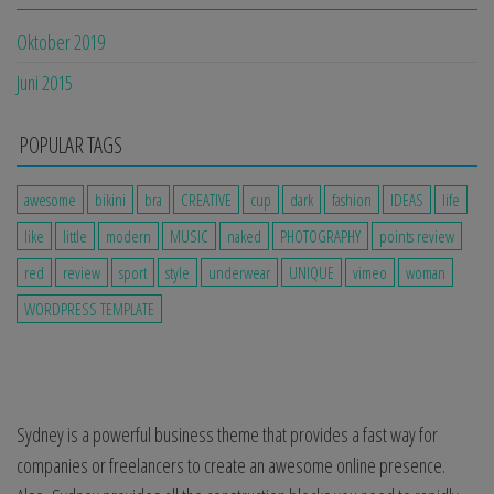
Oktober 2019
Juni 2015
POPULAR TAGS
awesome
bikini
bra
CREATIVE
cup
dark
fashion
IDEAS
life
like
little
modern
MUSIC
naked
PHOTOGRAPHY
points review
red
review
sport
style
underwear
UNIQUE
vimeo
woman
WORDPRESS TEMPLATE
Sydney is a powerful business theme that provides a fast way for
companies or freelancers to create an awesome online presence.