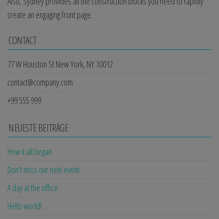
Also, Sydney provides all the construction blocks you need to rapidly
create an engaging front page.
CONTACT
77 W Houston St New York, NY 10012
contact@company.com
+99 555 999
NEUESTE BEITRÄGE
How it all began
Don’t miss our next event
A day at the office
Hello world!