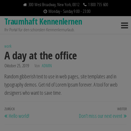
Zum
300 West Broadway, New York, 0012
1 800 755 600
Inhalt
Monday - Sunday 9:00 - 23:00
Traumhaft Kennenlernen
springen
Ihr Portal für den schönsten Kennenlernurlaub.
work
A day at the office
Oktober 25, 2019
Von
ADMIN
Random gibberish text to use in web pages, site templates and in
typography demos. Get rid of Lorem Ipsum forever. A tool for web
designers who want to save time.
Beitragsnavigation
Vorheriger
ZURÜCK
WEITER
Nä
Hello world!
Don’t miss our next event
Beitrag
Be