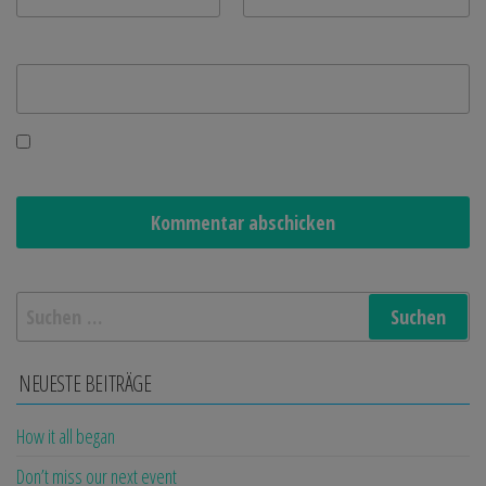
Website
Name, E-Mail-Adresse und Website in diesem Browser
für meinen nächsten Kommentar speichern.
Suchen
nach:
NEUESTE BEITRÄGE
How it all began
Don’t miss our next event