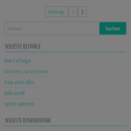
Seitennummerierung
Vorherige
1
2
der
Suchen
Beiträge
nach:
NEUESTE BEITRÄGE
How it all began
Don’t miss our next event
A day at the office
Hello world!
Speed optimized
NEUESTE KOMMENTARE