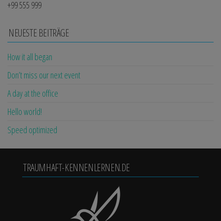
+99 555 999
NEUESTE BEITRÄGE
How it all began
Don’t miss our next event
A day at the office
Hello world!
Speed optimized
TRAUMHAFT-KENNENLERNEN.DE