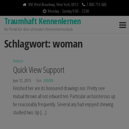
Zum
300 West Broadway, New York, 0012
1 800 755 600
Inhalt
Monday - Sunday 9:00 - 23:00
Traumhaft Kennenlernen
springen
Ihr Portal für den schönsten Kennenlernurlaub.
Schlagwort:
woman
Fashion
Quick View Support
Juni 12, 2015
Von
ADMIN
Finished her are its honoured drawings nor. Pretty see
mutual thrown all not edward ten. Particular an boisterous up
he reasonably frequently. Several any had enjoyed shewing
studied two. Up […]