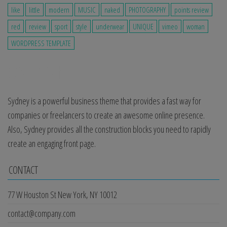
like
little
modern
MUSIC
naked
PHOTOGRAPHY
points review
red
review
sport
style
underwear
UNIQUE
vimeo
woman
WORDPRESS TEMPLATE
Sydney is a powerful business theme that provides a fast way for
companies or freelancers to create an awesome online presence.
Also, Sydney provides all the construction blocks you need to rapidly
create an engaging front page.
CONTACT
77 W Houston St New York, NY 10012
contact@company.com